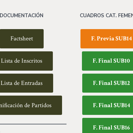
DOCUMENTACIÓN
CUADROS CAT. FEME
Factsheet
F. Previa SUB14
Lista de Inscritos
F. Final SUB10
Lista de Entradas
F. Final SUB12
nificación de Partidos
F. Final SUB14
F. Final SUB16