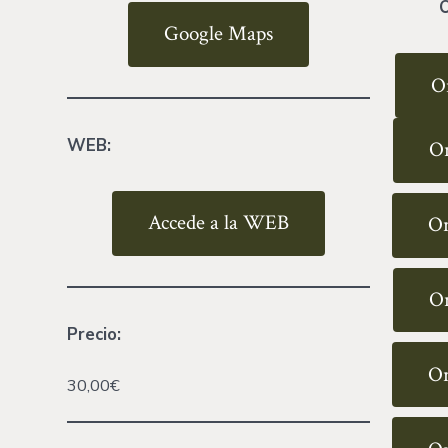
Google Maps
O
WEB:
Or
Accede a la WEB
Or
Or
Precio:
Or
30,00€