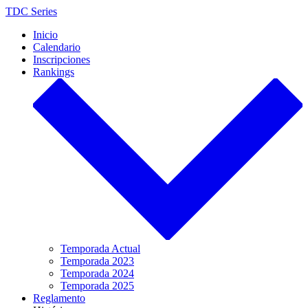
Saltar
TDC Series
al
Inicio
contenido
Calendario
Inscripciones
Rankings
Temporada Actual
Temporada 2023
Temporada 2024
Temporada 2025
Reglamento