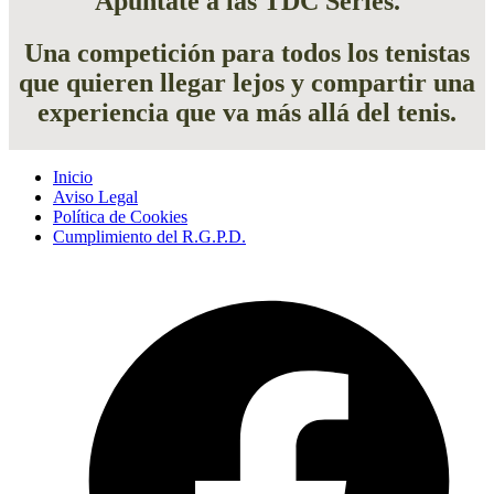
Apúntate a las TDC Series.
Una competición para todos los tenistas
que quieren llegar lejos y compartir una
experiencia que va más allá del tenis.
Inicio
Aviso Legal
Política de Cookies
Cumplimiento del R.G.P.D.
A
F
e
u
n
p