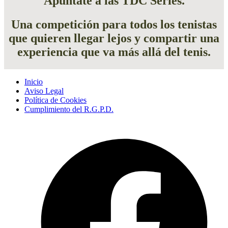
Apúntate a las TDC Series.
Una competición para todos los tenistas
que quieren llegar lejos y compartir una
experiencia que va más allá del tenis.
Inicio
Aviso Legal
Política de Cookies
Cumplimiento del R.G.P.D.
A
F
e
u
n
p