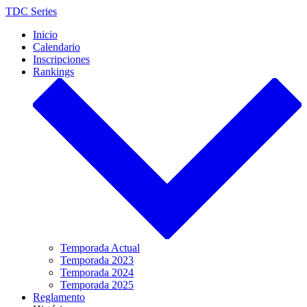
Saltar
TDC Series
al
Inicio
contenido
Calendario
Inscripciones
Rankings
Temporada Actual
Temporada 2023
Temporada 2024
Temporada 2025
Reglamento