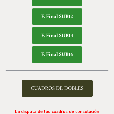
F. Final SUB12
F. Final SUB14
F. Final SUB16
CUADROS DE DOBLES
La disputa de los cuadros de consolación